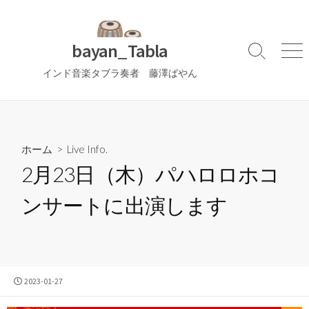
コ
ン
テ
bayan_Tabla
検
メ
ン
索
ニ
インド音楽タブラ奏者 藤澤ばやん
ツ
切
ュ
へ
り
ー
替
ス
え
キ
ッ
ホーム
>
Live Info.
プ
2月23日（木）パハロロホコ
ンサートに出演します
公
2023-01-27
開
日