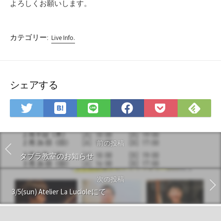
よろしくお願いします。
カテゴリー:
Live Info.
シェアする
は
Fee
Twitter
LINE
Facebook
Pocket
て
で
で
で
で
に
な
購
シ
シ
シ
保
ブ
読
ェ
ェ
ェ
存
前の投稿
ッ
ア
ア
ア
タブラ教室のお知らせ
ク
マ
次の投稿
ー
3/5(sun) Atelier La Lucioleにて
ク
に